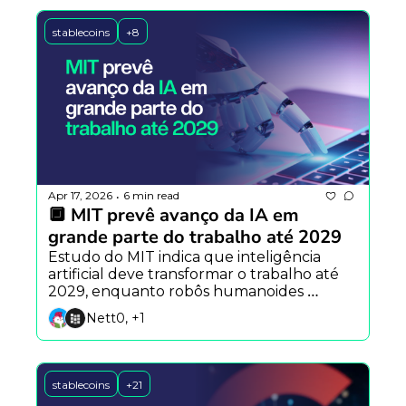
stablecoins
+8
Apr 17, 2026
6 min read
•
🔲 MIT prevê avanço da IA em 
grande parte do trabalho até 2029
Estudo do MIT indica que inteligência 
artificial deve transformar o trabalho até 
2029, enquanto robôs humanoides 
avançam e plataformas como X Money 
Nett0, +1
pressionam o sistema financeiro
stablecoins
+21