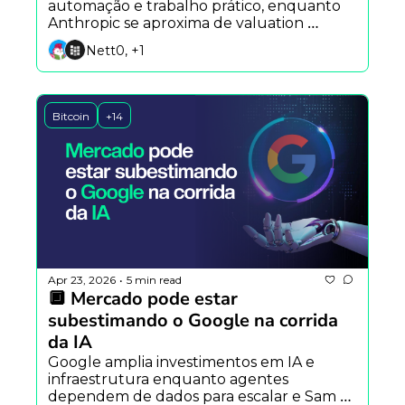
automação e trabalho prático, enquanto 
Anthropic se aproxima de valuation 
trilionário e debate sobre descentralização 
Nett0, +1
volta ao centro com a Arbitrum.
Bitcoin
+14
Apr 23, 2026
5 min read
•
🔲 Mercado pode estar 
subestimando o Google na corrida 
da IA
Google amplia investimentos em IA e 
infraestrutura enquanto agentes 
dependem de dados para escalar e Sam 