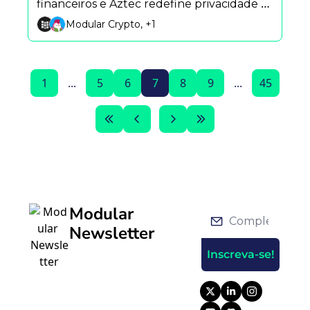
financeiros e Aztec redefine privacidade 
no blockchain
Modular Crypto, +1
1
...
5
6
7
8
9
...
45
Modular 
Newsletter
Inscreva-se!