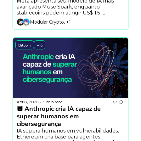
Meta apresenta seu modelo de IA mais 
avançado Muse Spark, enquanto 
stablecoins podem atingir US$ 1,5 
quadrilhão em volume e investigação 
Modular Crypto, +1
revela rede ligada à Coreia do Norte 
gerando milhões.
Bitcoin
+16
Apr 8, 2026
15 min read
•
🔲 Anthropic cria IA capaz de 
superar humanos em 
cibersegurança
IA supera humanos em vulnerabilidades, 
Ethereum cria base para agentes 