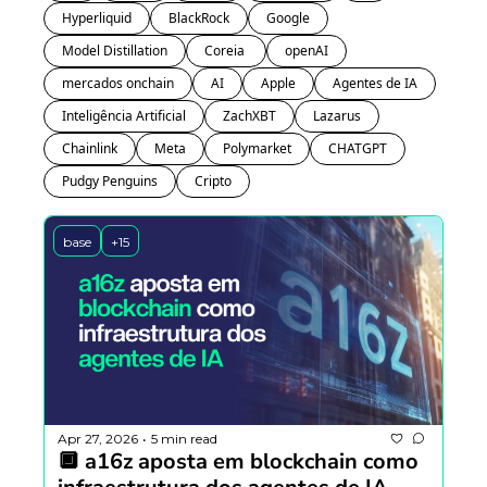
Hyperliquid
BlackRock
Google
Model Distillation
Coreia 
openAI
mercados onchain
AI
Apple
Agentes de IA
Inteligência Artificial
ZachXBT
Lazarus
Chainlink
Meta
Polymarket
CHATGPT
Pudgy Penguins
Cripto
base
+15
Apr 27, 2026
5 min read
•
🔲 a16z aposta em blockchain como 