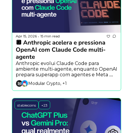
Apr 15, 2026
15 min read
•
🔲 Anthropic acelera e pressiona 
OpenAI com Claude Code multi-
agente
Anthropic evolui Claude Code para 
ambiente multi-agente, enquanto OpenAI 
prepara superapp com agentes e Meta 
testa clone de IA de Mark Zuckerberg.
Modular Crypto, +1
stablecoins
+23