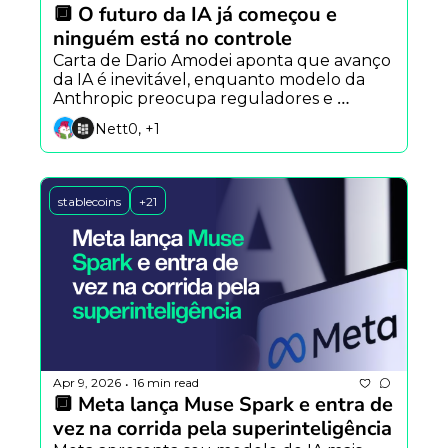
🔲 O futuro da IA já começou e 
ninguém está no controle
Carta de Dario Amodei aponta que avanço 
da IA é inevitável, enquanto modelo da 
Anthropic preocupa reguladores e 
agentes de IA ganham espaço no mercado 
Nett0, +1
cripto.
stablecoins
+21
Apr 9, 2026
16 min read
•
🔲 Meta lança Muse Spark e entra de 
vez na corrida pela superinteligência