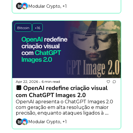
Altman critica estratégia da Anthropic 
Modular Crypto, +1
sobre riscos da tecnologia.
Bitcoin
+16
Apr 22, 2026
6 min read
•
🔲 OpenAI redefine criação visual 
com ChatGPT Images 2.0
OpenAI apresenta o ChatGPT Images 2.0 
com geração em alta resolução e maior 
precisão, enquanto ataques ligados à 
Coreia do Norte expõem fragilidades no 
Modular Crypto, +1
DeFi.