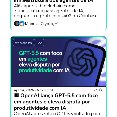
infraestrutura dos agentes de IA
A16z aponta blockchain como 
infraestrutura para agentes de IA, 
enquanto o protocolo x402 da Coinbase 
cresce e o Brasil bloqueia Polymarket e 
Modular Crypto, +1
Kalshi.
stablecoins
+22
Apr 24, 2026
6 min read
•
🔲 OpenAI lança GPT-5.5 com foco 
em agentes e eleva disputa por 
produtividade com IA
OpenAI apresenta o GPT-5.5 voltado para 