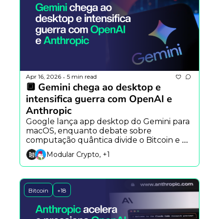
Apr 16, 2026
5 min read
•
🔲 Gemini chega ao desktop e 
intensifica guerra com OpenAI e 
Anthropic
Google lança app desktop do Gemini para 
macOS, enquanto debate sobre 
computação quântica divide o Bitcoin e 
nova regra da Receita Federal do Brasil 
Modular Crypto, +1
amplia controle sobre criptomoedas.
Bitcoin
+18