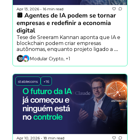
Apr 13, 2026
16 min read
•
🔲 Agentes de IA podem se tornar 
empresas e redefinir a economia 
digital
Tese de Sreeram Kannan aponta que IA e 
blockchain podem criar empresas 
autônomas, enquanto projeto ligado a 
Donald Trump enfrenta críticas e exploit 
Modular Crypto, +1
na Polkadot expõe riscos em bridges.
stablecoins
+16
Apr 10, 2026
18 min read
•