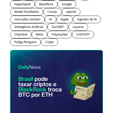
Hyperliquid
BlackRock
Google
Model Distillation
Coreia 
openAI
mercados onchain
AI
Apple
Agentes de IA
Inteligência Artificial
ZachXBT
Lazarus
Chainlink
Meta
Polymarket
CHATGPT
Pudgy Penguins
Cripto