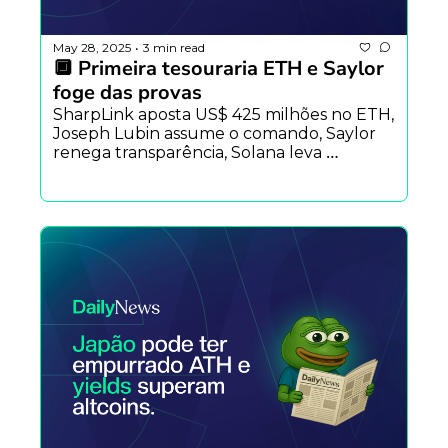
May 28, 2025
3 min read
•
🔲 Primeira tesouraria ETH e Saylor 
foge das provas
SharpLink aposta US$ 425 milhões no ETH, 
Joseph Lubin assume o comando, Saylor 
renega transparência, Solana leva 
alfinetada de banco e Arbitrum distribui 
tokens, Tether abre 18 vagas no Brasil e 
mais.