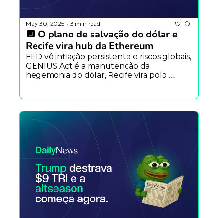
May 30, 2025
3 min read
•
🔲 O plano de salvação do dólar e 
Recife vira hub da Ethereum
FED vê inflação persistente e riscos globais, 
GENIUS Act é a manutenção da 
hegemonia do dólar, Recife vira polo 
Ethereum, Crypto Mum diz: stake não é 
crime, Arbitrum aposta em RWA e mais.