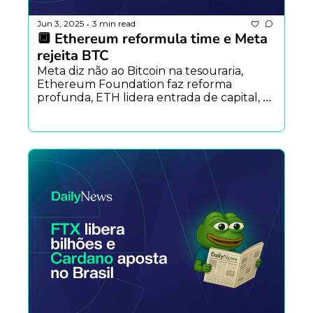
Jun 3, 2025
3 min read
•
🔲 Ethereum reformula time e Meta 
rejeita BTC
Meta diz não ao Bitcoin na tesouraria, 
Ethereum Foundation faz reforma 
profunda, ETH lidera entrada de capital, 
maior banco russo lança título atrelado ao 
BTC, suprimento M2 global em ATH e 
mais.