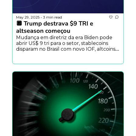
May 29, 2025
3 min read
•
🔲 Trump destrava $9 TRI e 
altseason começou
Mudança em diretriz da era Biden pode 
abrir US$ 9 tri para o setor, stablecoins 
disparam no Brasil com novo IOF, altcoins 
se preparam para assumir os holofotes, 
Tesouraria em XRP e mais.