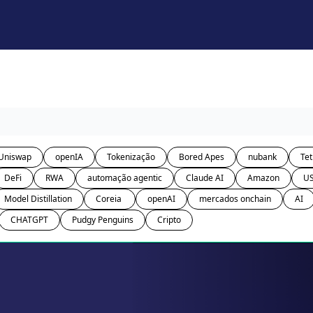
Uniswap
openIA
Tokenização
Bored Apes
nubank
Tet
DeFi
RWA
automação agentic
Claude AI
Amazon
U
Model Distillation
Coreia 
openAI
mercados onchain
AI
CHATGPT
Pudgy Penguins
Cripto