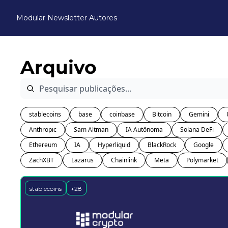
Modular Newsletter
Autores
Arquivo
stablecoins
base
coinbase
Bitcoin
Gemini
Anthropic
Sam Altman
IA Autônoma
Solana DeFi
Ethereum
IA
Hyperliquid
BlackRock
Google
ZachXBT
Lazarus
Chainlink
Meta
Polymarket
stablecoins
+28