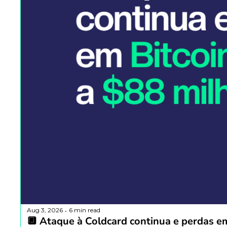
Aug 3, 2026
6 min read
•
🔲 Ataque à Coldcard continua e perdas e