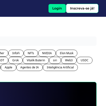
Login
Inscreva-se já!
her
InfoFi
NFTs
NVIDIA
Elon Musk
SDT
Grok
Vitalik Buterin
siri
Web3
USDC
Apple
Agentes de IA
Inteligência Artificial