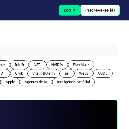
Login
Inscreva-se já!
her
InfoFi
NFTs
NVIDIA
Elon Musk
SDT
Grok
Vitalik Buterin
siri
Web3
USDC
Apple
Agentes de IA
Inteligência Artificial