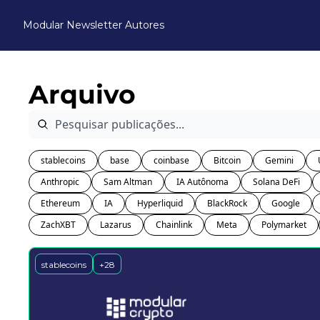
Modular Newsletter
Autores
Arquivo
stablecoins
base
coinbase
Bitcoin
Gemini
Anthropic
Sam Altman
IA Autônoma
Solana DeFi
Ethereum
IA
Hyperliquid
BlackRock
Google
ZachXBT
Lazarus
Chainlink
Meta
Polymarket
stablecoins
+28