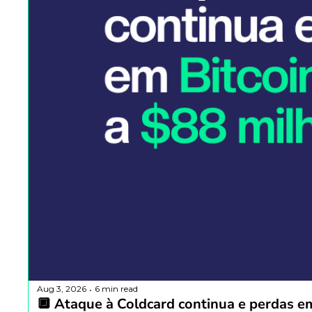
Aug 3, 2026
6 min read
•
🔲 Ataque à Coldcard continua e perdas e