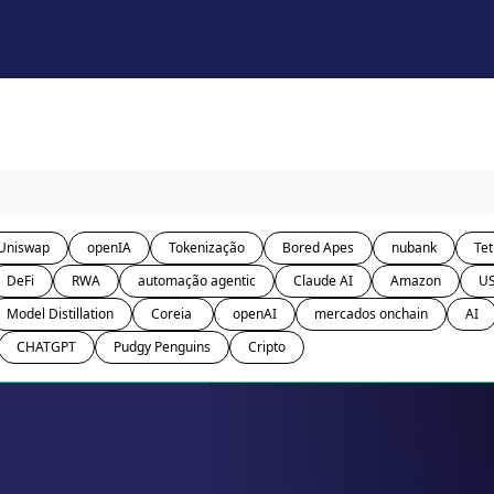
Uniswap
openIA
Tokenização
Bored Apes
nubank
Tet
DeFi
RWA
automação agentic
Claude AI
Amazon
U
Model Distillation
Coreia 
openAI
mercados onchain
AI
CHATGPT
Pudgy Penguins
Cripto