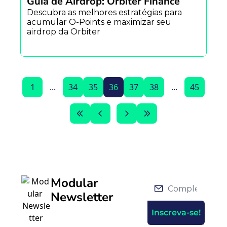
Guia de Airdrop: Orbiter Finance
Descubra as melhores estratégias para 
acumular O-Points e maximizar seu 
airdrop da Orbiter
1
...
34
35
36
37
38
...
45
Modular 
Newsletter
Inscreva-se!