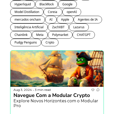
Hyperliquid
BlackRock
Google
Model Distillation
Coreia 
openAI
mercados onchain
AI
Apple
Agentes de IA
Inteligência Artificial
ZachXBT
Lazarus
Chainlink
Meta
Polymarket
CHATGPT
Pudgy Penguins
Cripto
Aug 3, 2024
3 min read
•
Navegue Com a Modular Crypto
Explore Novos Horizontes com o Modular 
Pro